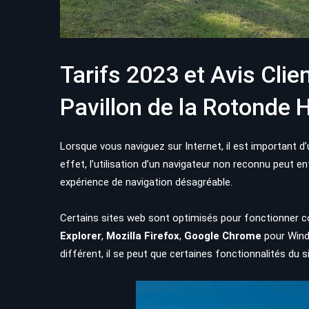
Tarifs 2023 et Avis Clie
Pavillon de la Rotonde 
Lorsque vous naviguez sur Internet, il est important d’
effet, l’utilisation d’un navigateur non reconnu peut e
expérience de navigation désagréable.
Certains sites web sont optimisés pour fonctionner co
Explorer
,
Mozilla Firefox
,
Google Chrome
pour Win
différent, il se peut que certaines fonctionnalités du 