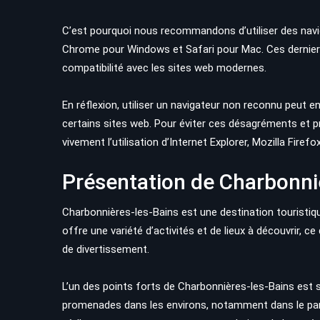
C’est pourquoi nous recommandons d’utiliser des naviga
Chrome pour Windows et Safari pour Mac. Ces derniers 
compatibilité avec les sites web modernes.
En réflexion, utiliser un navigateur non reconnu peut e
certains sites web. Pour éviter ces désagréments et 
vivement l’utilisation d’Internet Explorer, Mozilla Fi
Présentation de Charbonni
Charbonnières-les-Bains est une destination touristiq
offre une variété d’activités et de lieux à découvrir, c
de divertissement.
L’un des points forts de Charbonnières-les-Bains est s
promenades dans les environs, notamment dans le parc t