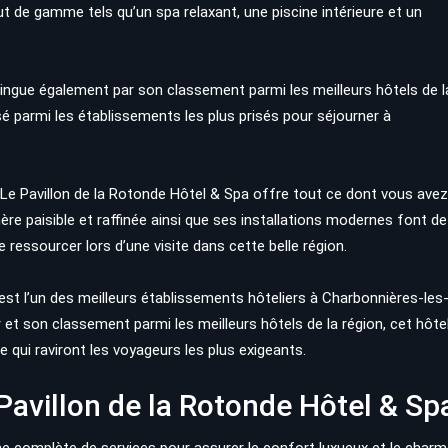
 de gamme tels qu’un spa relaxant, une piscine intérieure et un
tingue également par son classement parmi les meilleurs hôtels de l
ssé parmi les établissements les plus prisés pour séjourner à
Le Pavillon de la Rotonde Hôtel & Spa offre tout ce dont vous avez
re paisible et raffinée ainsi que ses installations modernes font de
 ressourcer lors d’une visite dans cette belle région.
 est l’un des meilleurs établissements hôteliers à Charbonnières-les
 et son classement parmi les meilleurs hôtels de la région, cet hôte
 qui raviront les voyageurs les plus exigeants.
 Pavillon de la Rotonde Hôtel & Sp