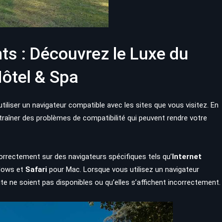
nts : Découvrez le Luxe du
Hôtel & Spa
utiliser un navigateur compatible avec les sites que vous visitez. En
ntraîner des problèmes de compatibilité qui peuvent rendre votre
rrectement sur des navigateurs spécifiques tels qu’
Internet
dows et
Safari
pour Mac. Lorsque vous utilisez un navigateur
site ne soient pas disponibles ou qu’elles s’affichent incorrectement.