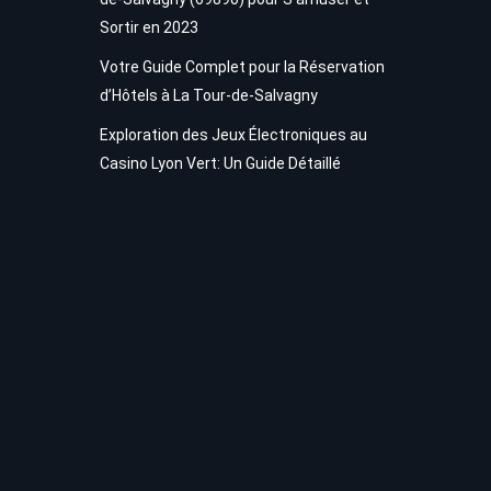
Sortir en 2023
Votre Guide Complet pour la Réservation
d’Hôtels à La Tour-de-Salvagny
Exploration des Jeux Électroniques au
Casino Lyon Vert: Un Guide Détaillé