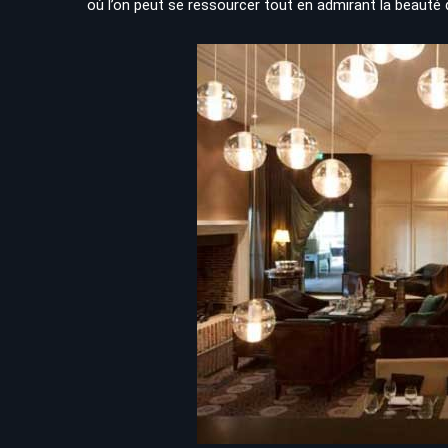
où l’on peut se ressourcer tout en admirant la beauté 