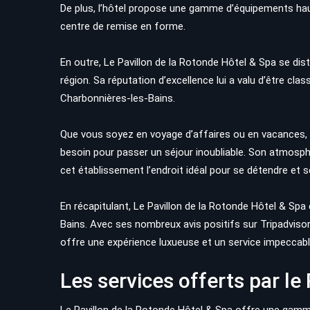
De plus, l’hôtel propose une gamme d’équipements haut
centre de remise en forme.
En outre, Le Pavillon de la Rotonde Hôtel & Spa se dis
région. Sa réputation d’excellence lui a valu d’être cla
Charbonnières-les-Bains.
Que vous soyez en voyage d’affaires ou en vacances, 
besoin pour passer un séjour inoubliable. Son atmosphè
cet établissement l’endroit idéal pour se détendre et se
En récapitulant, Le Pavillon de la Rotonde Hôtel & Spa
Bains. Avec ses nombreux avis positifs sur Tripadvisor
offre une expérience luxueuse et un service impeccable
Les services offerts par le