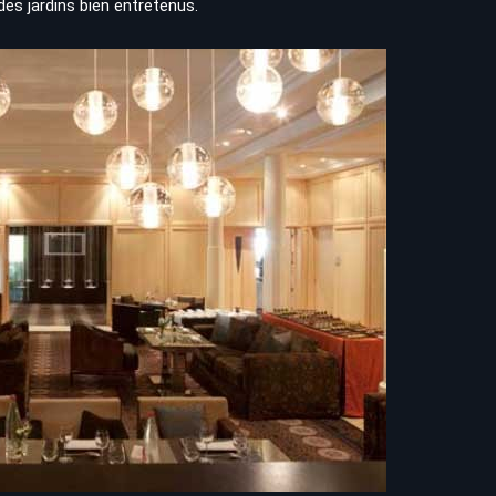
des jardins bien entretenus.