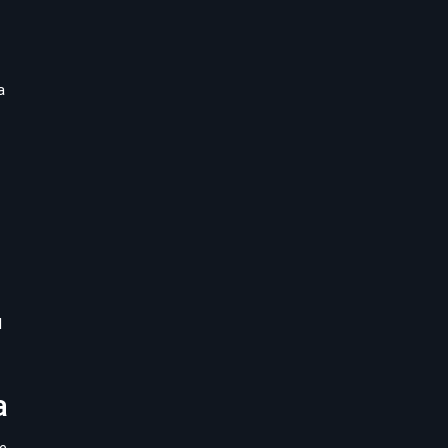
a
-
l
a